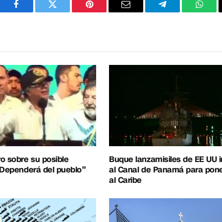
Facebook
Twitter
Pinterest
Correo
Telegram
What
electrónico
o sobre su posible
Buque lanzamisiles de EE UU 
“Dependerá del pueblo”
al Canal de Panamá para pon
al Caribe