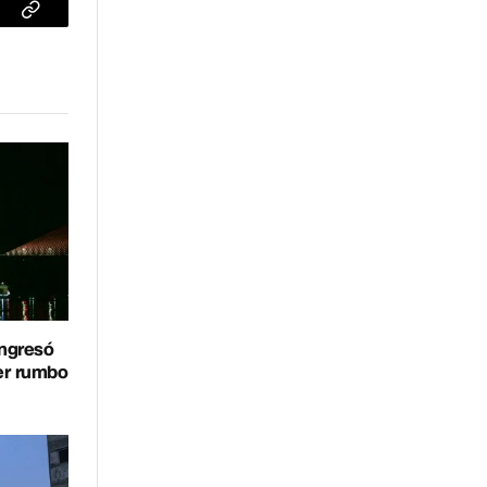
sApp
Copiar
enlace
ingresó
er rumbo