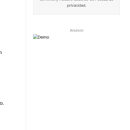
privacidad
.
Anuncio
n
o.