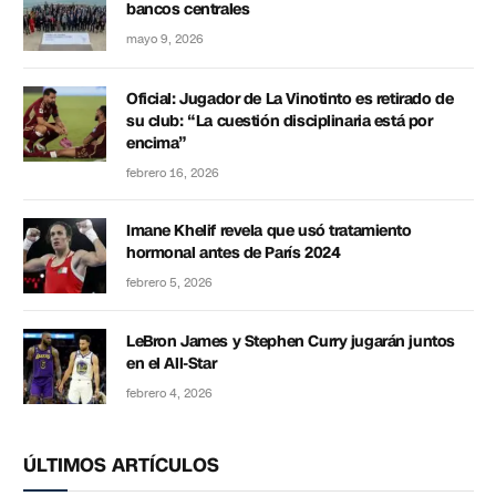
bancos centrales
mayo 9, 2026
Oficial: Jugador de La Vinotinto es retirado de
su club: “La cuestión disciplinaria está por
encima”
febrero 16, 2026
Imane Khelif revela que usó tratamiento
hormonal antes de París 2024
febrero 5, 2026
LeBron James y Stephen Curry jugarán juntos
en el All-Star
febrero 4, 2026
ÚLTIMOS ARTÍCULOS