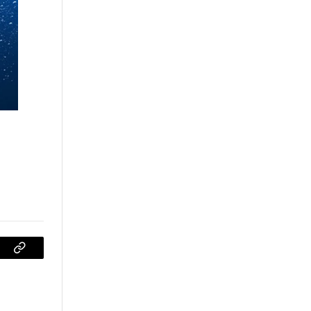
sApp
Copiar
enlace