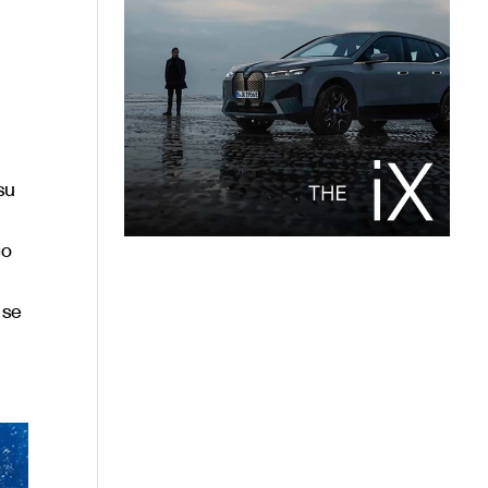
su
go
 se