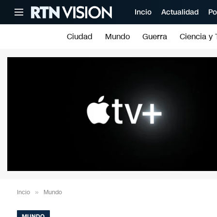
Incio
Actualidad
Po
Ciudad
Mundo
Guerra
Ciencia y 
Incio
»
Mundo
MUNDO