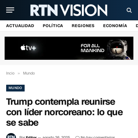
ACTUALIDAD
POLÍTICA
REGIONES
ECONOMÍA
Incio
»
Mundo
MUNDO
Trump contempla reunirse
con líder norcoreano: lo que
se sabe
Por
Editor
agosto 26, 2025
No hay comentarios