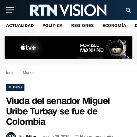
ACTUALIDAD
POLÍTICA
REGIONES
ECONOMÍA
Incio
»
Mundo
MUNDO
Viuda del senador Miguel
Uribe Turbay se fue de
Colombia
Por
Editor
agosto 29, 2025
No hay comentarios