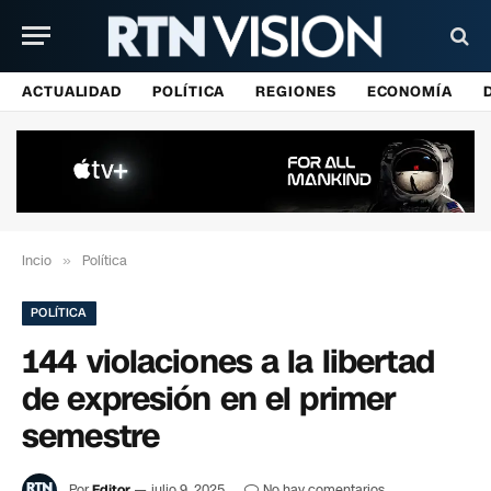
ACTUALIDAD
POLÍTICA
REGIONES
ECONOMÍA
Incio
»
Política
POLÍTICA
144 violaciones a la libertad
de expresión en el primer
semestre
Por
Editor
julio 9, 2025
No hay comentarios