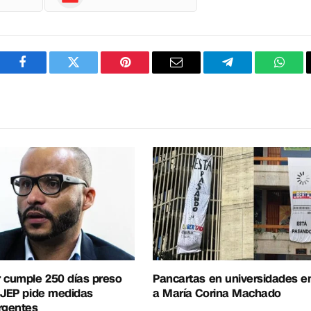
Facebook
Twitter
Pinterest
Correo
Telegram
What
electrónico
 cumple 250 días preso
Pancartas en universidades e
 JEP pide medidas
a María Corina Machado
rgentes