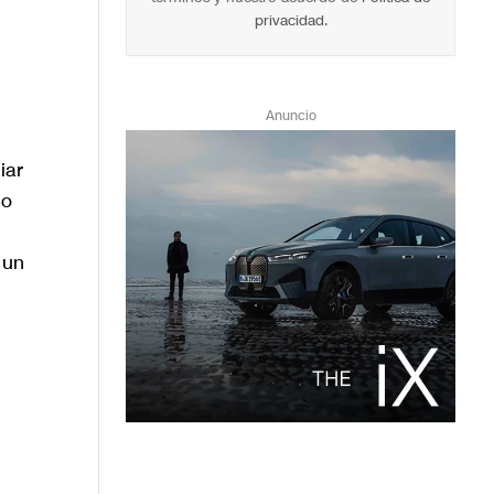
privacidad
.
Anuncio
iar
co
 un