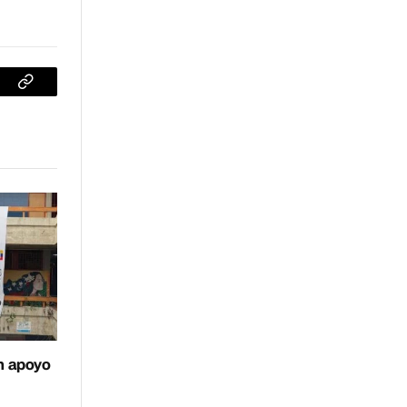
sApp
Copiar
enlace
n apoyo