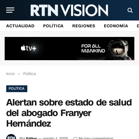
ACTUALIDAD
POLÍTICA
REGIONES
ECONOMÍA
Incio
»
Política
POLÍTICA
Alertan sobre estado de salud
del abogado Franyer
Hernández
Por
Editor
agosto 1, 2025
No hay comentarios