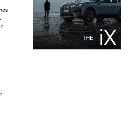
chos
.
un
r