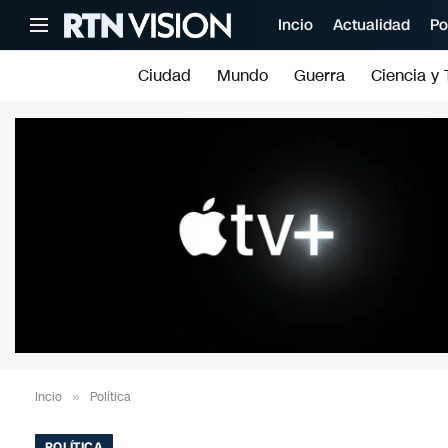
Incio
Actualidad
Po
Ciudad
Mundo
Guerra
Ciencia y 
Incio
»
Política
POLÍTICA