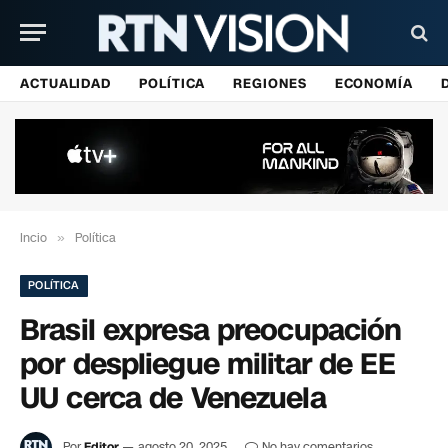
ACTUALIDAD
POLÍTICA
REGIONES
ECONOMÍA
Incio
»
Política
POLÍTICA
Brasil expresa preocupación
por despliegue militar de EE
UU cerca de Venezuela
Por
Editor
agosto 20, 2025
No hay comentarios