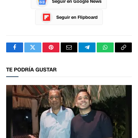
Seguir en Google News
Seguir en Flipboard
Facebook
Twitter
Pinterest
Correo
Telegram
WhatsApp
Copia
electrónico
enlac
TE PODRÍA GUSTAR