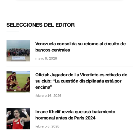
SELECCIONES DEL EDITOR
Venezuela consolida su retorno al circuito de
bancos centrales
mayo 9, 2026
Oficial: Jugador de La Vinotinto es retirado de
su club: “La cuestión disciplinaria está por
encima”
febrero 16, 2026
Imane Khelif revela que usó tratamiento
hormonal antes de París 2024
febrero 5, 2026