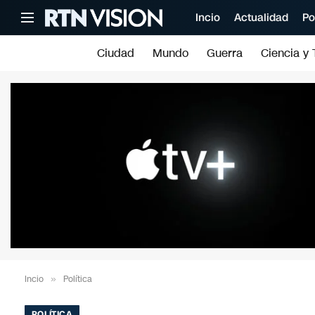
Incio
Actualidad
Po
Ciudad
Mundo
Guerra
Ciencia y 
Incio
»
Política
POLÍTICA