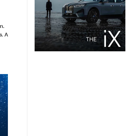
n.
s. A