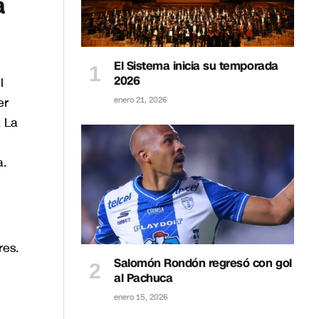
a
El Sistema inicia su temporada
2026
l
er
enero 21, 2026
. La
a.
res.
Salomón Rondón regresó con gol
al Pachuca
enero 15, 2026