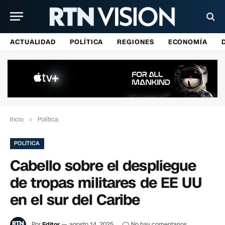
ACTUALIDAD
POLÍTICA
REGIONES
ECONOMÍA
Incio
»
Política
POLÍTICA
Cabello sobre el despliegue
de tropas militares de EE UU
en el sur del Caribe
Por
Editor
agosto 14, 2025
No hay comentarios