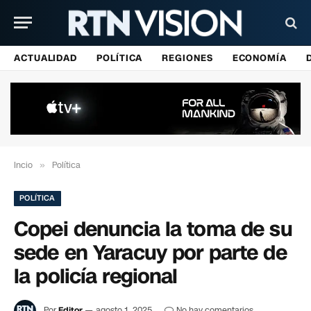
ACTUALIDAD
POLÍTICA
REGIONES
ECONOMÍA
Incio
»
Política
POLÍTICA
Copei denuncia la toma de su
sede en Yaracuy por parte de
la policía regional
Por
Editor
agosto 1, 2025
No hay comentarios