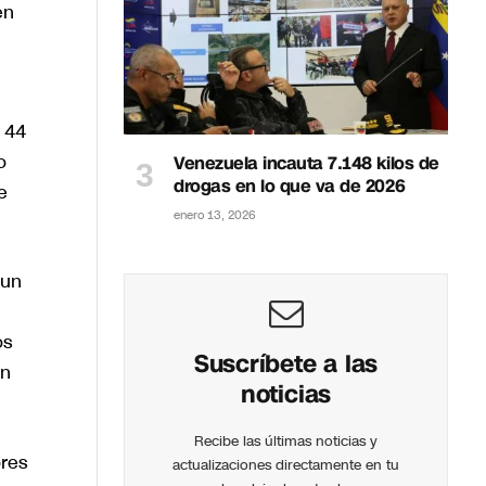
en
o 44
o
Venezuela incauta 7.148 kilos de
drogas en lo que va de 2026
e
enero 13, 2026
 un
os
Suscríbete a las
én
noticias
Recibe las últimas noticias y
ores
actualizaciones directamente en tu