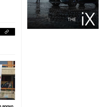
sApp
Copiar
enlace
n apoyo