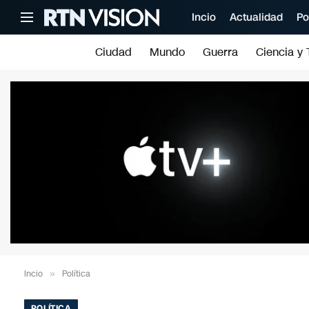
Incio
Actualidad
Po
Ciudad
Mundo
Guerra
Ciencia y 
Incio
»
Política
POLÍTICA