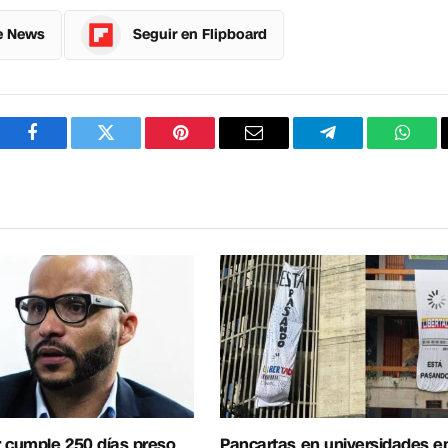
e News
Seguir en Flipboard
Facebook
Twitter
Pinterest
Correo
Telegram
What
electrónico
 cumple 250 días preso
Pancartas en universidades e