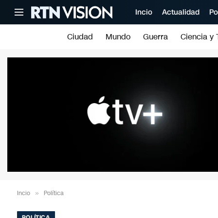
Incio
Actualidad
Po
Ciudad
Mundo
Guerra
Ciencia y 
Incio
»
Política
POLÍTICA