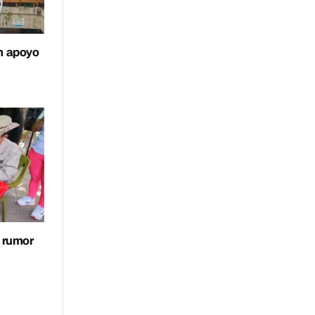
n apoyo
s rumor