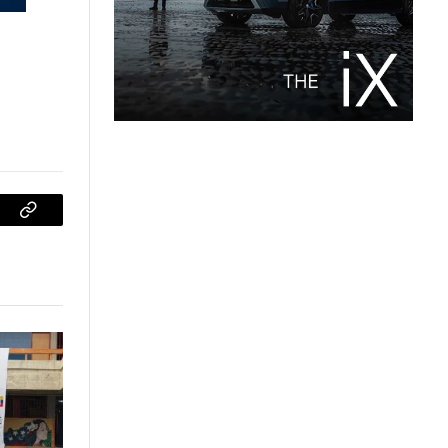
sApp
Copiar
enlace