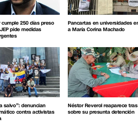
 cumple 250 días preso
Pancartas en universidades e
 JEP pide medidas
a María Corina Machado
rgentes
a salvo”: denuncian
Néstor Reverol reaparece tra
mático contra activistas
sobre su presunta detención
a