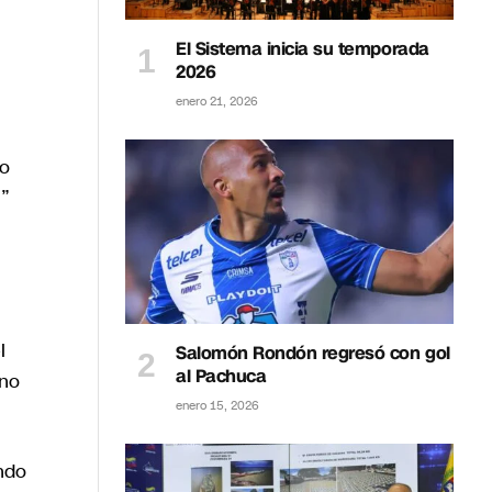
El Sistema inicia su temporada
2026
enero 21, 2026
mo
n”
l
Salomón Rondón regresó con gol
al Pachuca
rno
enero 15, 2026
ndo