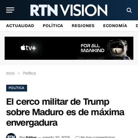
ACTUALIDAD
POLÍTICA
REGIONES
ECONOMÍA
Incio
»
Política
POLÍTICA
El cerco militar de Trump
sobre Maduro es de máxima
envergadura
Por
Editor
agosto 20, 2025
No hay comentarios