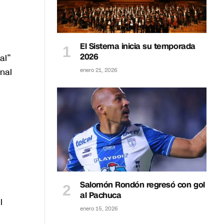
El Sistema inicia su temporada
2026
al”
nal
enero 21, 2026
Salomón Rondón regresó con gol
al Pachuca
l
enero 15, 2026