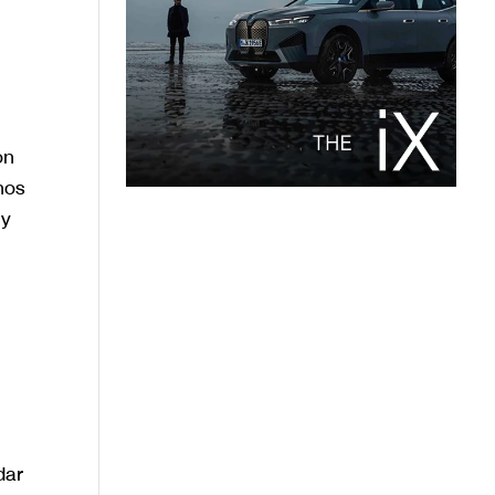
on
hos
 y
n
dar