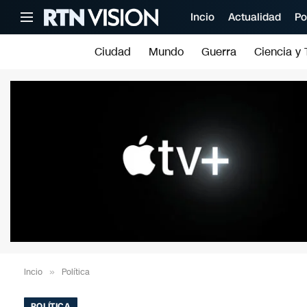
Incio
Actualidad
Po
Ciudad
Mundo
Guerra
Ciencia y 
Incio
»
Política
POLÍTICA