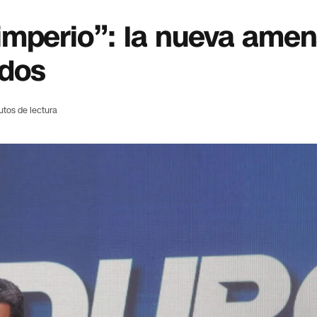
el imperio”: la nueva ame
idos
utos de lectura