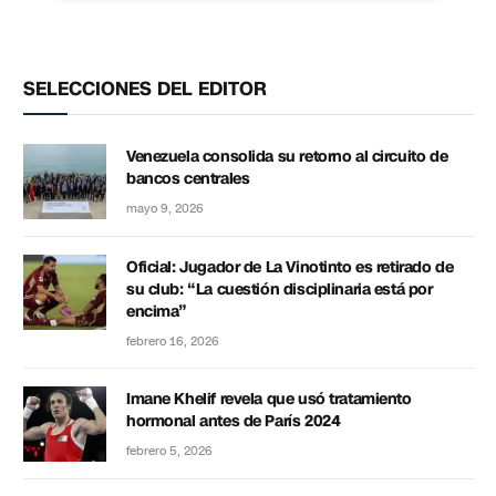
SELECCIONES DEL EDITOR
Venezuela consolida su retorno al circuito de
bancos centrales
mayo 9, 2026
Oficial: Jugador de La Vinotinto es retirado de
su club: “La cuestión disciplinaria está por
encima”
febrero 16, 2026
Imane Khelif revela que usó tratamiento
hormonal antes de París 2024
febrero 5, 2026