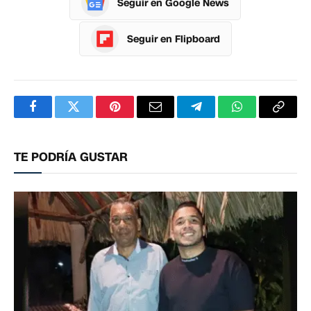
Seguir en Google News
Seguir en Flipboard
Facebook
Twitter
Pinterest
Correo
Telegram
WhatsApp
Copia
electrónico
enlac
TE PODRÍA GUSTAR