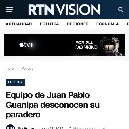
ACTUALIDAD
POLÍTICA
REGIONES
ECONOMÍA
Incio
»
Política
POLÍTICA
Equipo de Juan Pablo
Guanipa desconocen su
paradero
Por
Editor
mayo 27, 2025
No hay comentarios