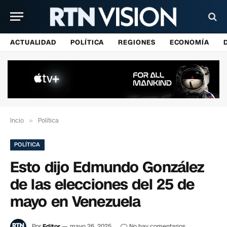
ACTUALIDAD
POLÍTICA
REGIONES
ECONOMÍA
Incio
»
Política
POLÍTICA
Esto dijo Edmundo González
de las elecciones del 25 de
mayo en Venezuela
Por
Editor
mayo 26, 2025
No hay comentarios