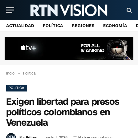
ACTUALIDAD
POLÍTICA
REGIONES
ECONOMÍA
Incio
»
Política
POLÍTICA
Exigen libertad para presos
políticos colombianos en
Venezuela
Por
Editor
agosto 1, 2025
No hay comentarios