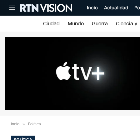
Incio
Actualidad
Po
Ciudad
Mundo
Guerra
Ciencia y 
Incio
»
Política
POLÍTICA