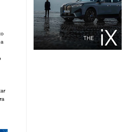
to
 a
l
o
tar
ra