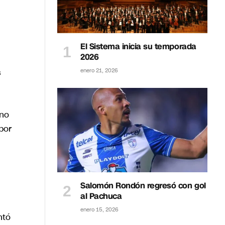
El Sistema inicia su temporada
2026
s
enero 21, 2026
 no
por
Salomón Rondón regresó con gol
al Pachuca
enero 15, 2026
ntó