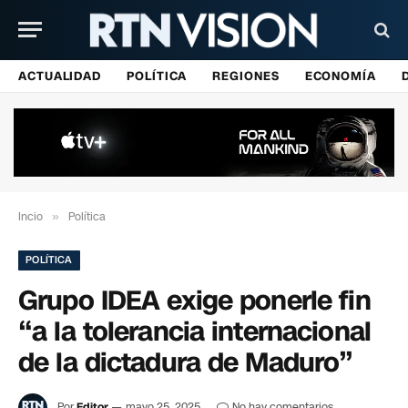
ACTUALIDAD
POLÍTICA
REGIONES
ECONOMÍA
Incio
»
Política
POLÍTICA
Grupo IDEA exige ponerle fin
“a la tolerancia internacional
de la dictadura de Maduro”
Por
Editor
mayo 25, 2025
No hay comentarios