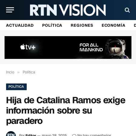
ACTUALIDAD
POLÍTICA
REGIONES
ECONOMÍA
Incio
»
Política
POLÍTICA
Hija de Catalina Ramos exige
información sobre su
paradero
Por
Editor
mayo 28, 2025
No hay comentarios