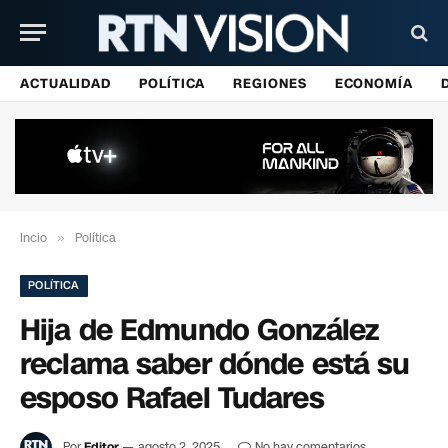
ACTUALIDAD
POLÍTICA
REGIONES
ECONOMÍA
Incio
»
Política
POLÍTICA
Hija de Edmundo González
reclama saber dónde está su
esposo Rafael Tudares
Por
Editor
agosto 2, 2025
No hay comentarios