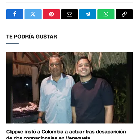
Facebook
Twitter
Pinterest
Correo
Telegram
WhatsApp
Copia
electrónico
enlac
TE PODRÍA GUSTAR
Clippve instó a Colombia a actuar tras desaparición
de dos connacionales en Venezuela