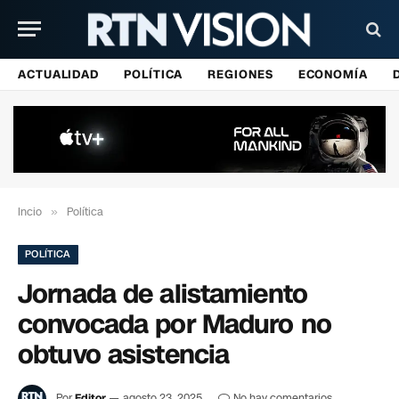
ACTUALIDAD
POLÍTICA
REGIONES
ECONOMÍA
Incio
»
Política
POLÍTICA
Jornada de alistamiento
convocada por Maduro no
obtuvo asistencia
Por
Editor
agosto 23, 2025
No hay comentarios