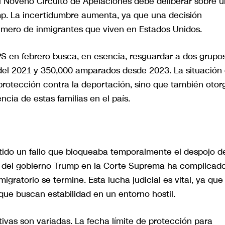
l Noveno Circuito de Apelaciones debe deliberar sobre 
ump. La incertidumbre aumenta, ya que una decisión
úmero de inmigrantes que viven en Estados Unidos.
PS en febrero busca, en esencia, resguardar a dos grupo
del 2021 y 350,000 amparados desde 2023. La situación
 protección contra la deportación, sino que también otor
ncia de estas familias en el país.
itido un fallo que bloqueaba temporalmente el despojo d
ia del gobierno Trump en la Corte Suprema ha complicad
igratorio se termine. Esta lucha judicial es vital, ya que
que buscan estabilidad en un entorno hostil.
ivas son variadas. La fecha límite de protección para