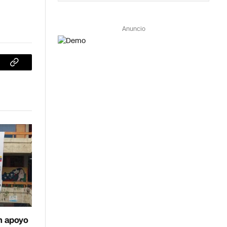
Anuncio
sApp
Copiar
enlace
n apoyo