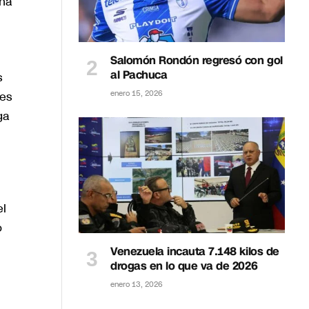
una
Salomón Rondón regresó con gol
al Pachuca
s
enero 15, 2026
 es
ga
el
o
Venezuela incauta 7.148 kilos de
drogas en lo que va de 2026
enero 13, 2026