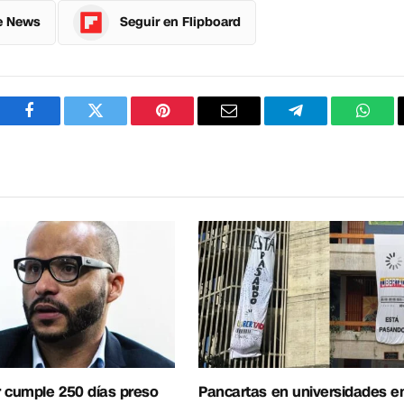
e News
Seguir en Flipboard
Facebook
Twitter
Pinterest
Correo
Telegram
What
electrónico
 cumple 250 días preso
Pancartas en universidades e