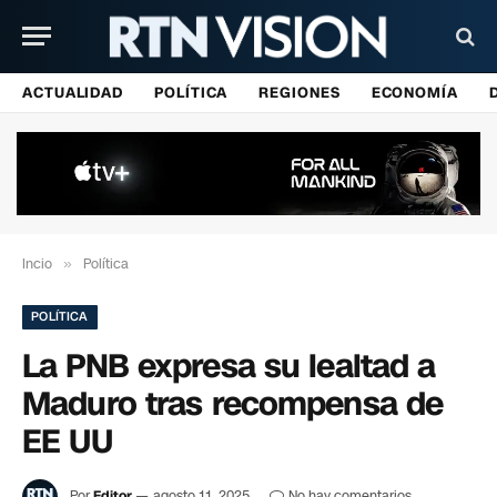
ACTUALIDAD
POLÍTICA
REGIONES
ECONOMÍA
Incio
»
Política
POLÍTICA
La PNB expresa su lealtad a
Maduro tras recompensa de
EE UU
Por
Editor
agosto 11, 2025
No hay comentarios