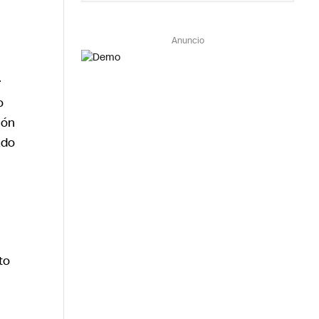
Anuncio
r
o
ión
ado
to