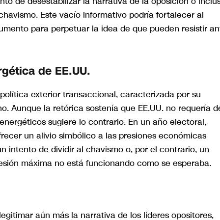
nto de desestabilizar la narrativa de la oposición o inclu
chavismo. Este vacío informativo podría fortalecer al
umento para perpetuar la idea de que pueden resistir an
rgética de EE.UU.
lítica exterior transaccional, caracterizada por su
o. Aunque la retórica sostenía que EE.UU. no requería d
nergéticos sugiere lo contrario. En un año electoral,
frecer un alivio simbólico a las presiones económicas
n intento de dividir al chavismo o, por el contrario, un
presión máxima no está funcionando como se esperaba.
egitimar aún más la narrativa de los líderes opositores,