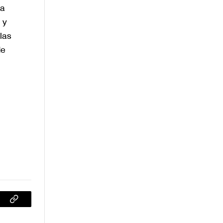
ia
 y
las
de
sApp
Copiar
enlace