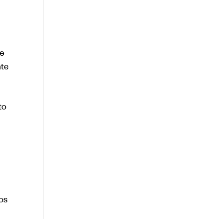
ge
nte
to
os