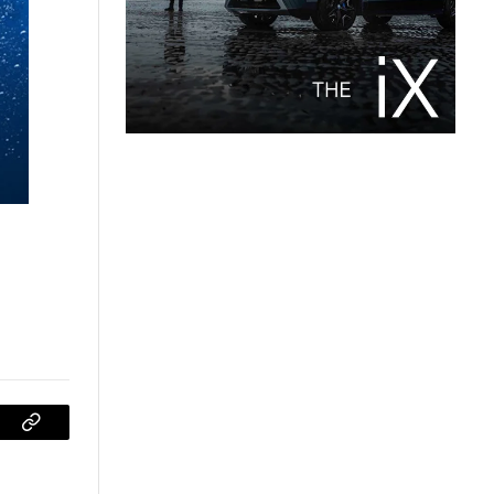
sApp
Copiar
enlace