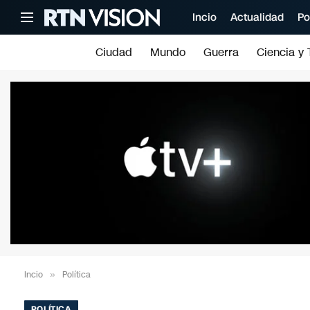
Incio
Actualidad
Po
Ciudad
Mundo
Guerra
Ciencia y 
Incio
»
Política
POLÍTICA