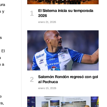
ura
El Sistema inicia su temporada
a y
2026
enero 21, 2026
s
 El
a
n a
Salomón Rondón regresó con gol
al Pachuca
enero 15, 2026
e
a,