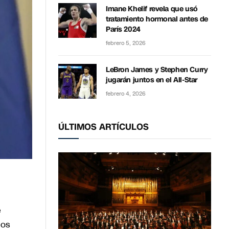
Imane Khelif revela que usó
tratamiento hormonal antes de
París 2024
febrero 5, 2026
LeBron James y Stephen Curry
jugarán juntos en el All-Star
febrero 4, 2026
ÚLTIMOS ARTÍCULOS
e
los