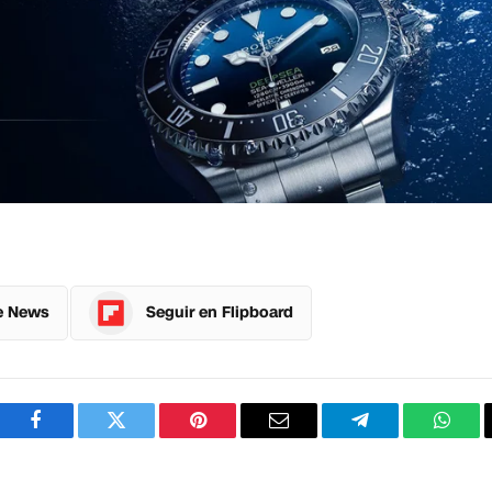
e News
Seguir en Flipboard
Facebook
Twitter
Pinterest
Correo
Telegram
What
electrónico