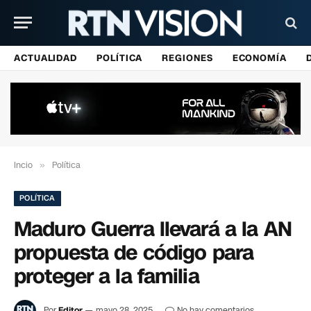
ACTUALIDAD
POLÍTICA
REGIONES
ECONOMÍA
Incio
»
Política
POLÍTICA
Maduro Guerra llevará a la AN
propuesta de código para
proteger a la familia
Por
Editor
mayo 28, 2025
No hay comentarios