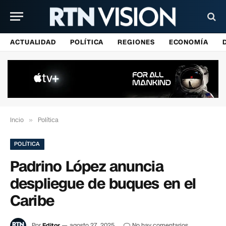
ACTUALIDAD
POLÍTICA
REGIONES
ECONOMÍA
Incio
»
Política
POLÍTICA
Padrino López anuncia
despliegue de buques en el
Caribe
Por
Editor
agosto 27, 2025
No hay comentarios