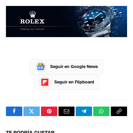
Seguir en Google News
Seguir en Flipboard
Facebook
Twitter
Pinterest
Correo
Telegram
WhatsApp
Copia
electrónico
enlac
TE PODRÍA GUSTAR