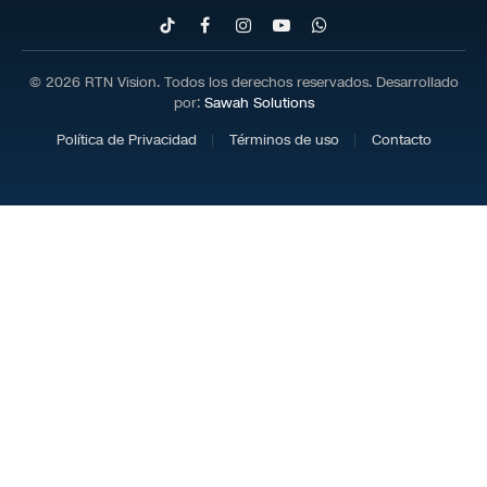
TikTok
Facebook
Instagram
YouTube
WhatsApp
© 2026 RTN Vision. Todos los derechos reservados. Desarrollado
por:
Sawah Solutions
Política de Privacidad
Términos de uso
Contacto