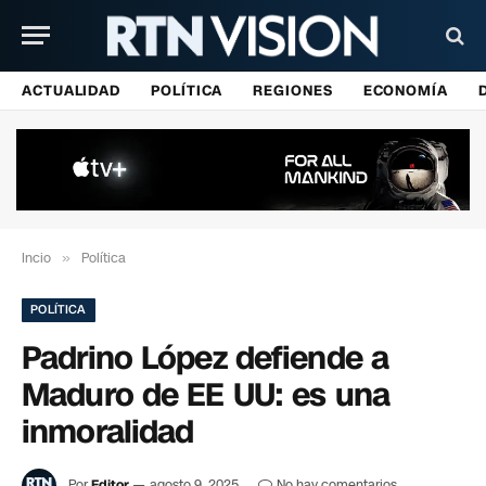
ACTUALIDAD
POLÍTICA
REGIONES
ECONOMÍA
Incio
»
Política
POLÍTICA
Padrino López defiende a
Maduro de EE UU: es una
inmoralidad
Por
Editor
agosto 9, 2025
No hay comentarios