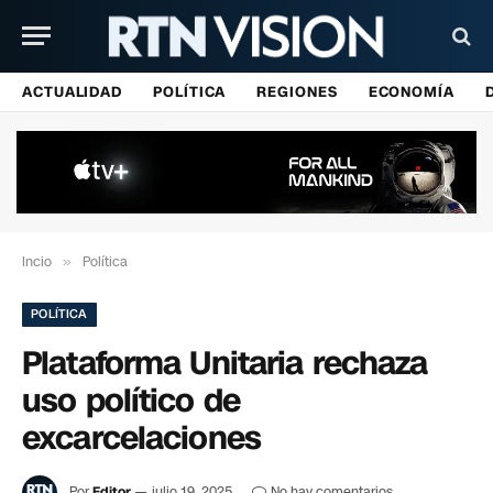
ACTUALIDAD
POLÍTICA
REGIONES
ECONOMÍA
Incio
»
Política
POLÍTICA
Plataforma Unitaria rechaza
uso político de
excarcelaciones
Por
Editor
julio 19, 2025
No hay comentarios