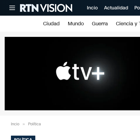
Incio
Actualidad
Po
Ciudad
Mundo
Guerra
Ciencia y 
Incio
»
Política
POLÍTICA