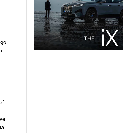
rgo,
n
sión
ave
la