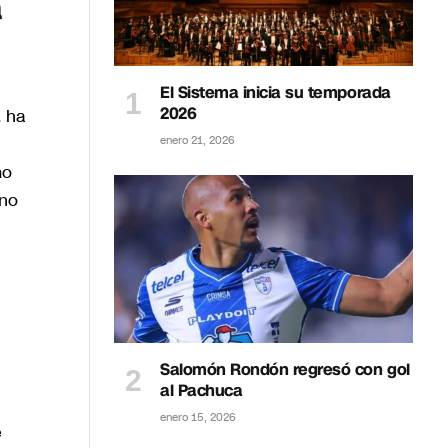
a
El Sistema inicia su temporada
2026
, ha
enero 21, 2026
mo
rno
Salomón Rondón regresó con gol
al Pachuca
enero 15, 2026
e