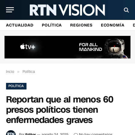
ACTUALIDAD
POLÍTICA
REGIONES
ECONOMÍA
Incio
»
Política
POLÍTICA
Reportan que al menos 60
presos políticos tienen
enfermedades graves
Por
Editor
agosto 24, 2025
No hay comentarios