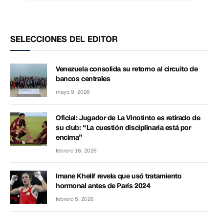
SELECCIONES DEL EDITOR
Venezuela consolida su retorno al circuito de
bancos centrales
mayo 9, 2026
Oficial: Jugador de La Vinotinto es retirado de
su club: “La cuestión disciplinaria está por
encima”
febrero 16, 2026
Imane Khelif revela que usó tratamiento
hormonal antes de París 2024
febrero 5, 2026