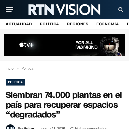
ACTUALIDAD
POLÍTICA
REGIONES
ECONOMÍA
Incio
»
Política
POLÍTICA
Siembran 74.000 plantas en el
país para recuperar espacios
“degradados”
Por
Editor
agosto 21, 2025
No hay comentarios