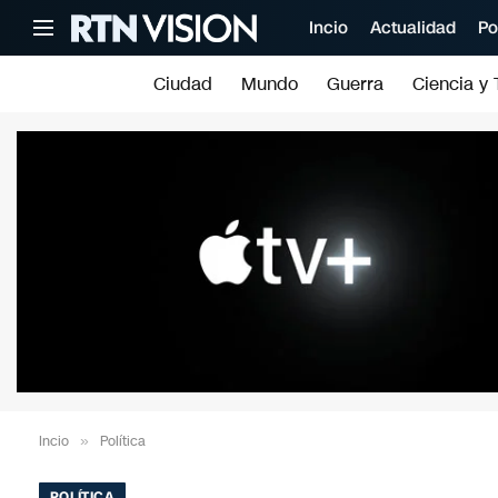
Incio
Actualidad
Po
Ciudad
Mundo
Guerra
Ciencia y 
Incio
»
Política
POLÍTICA