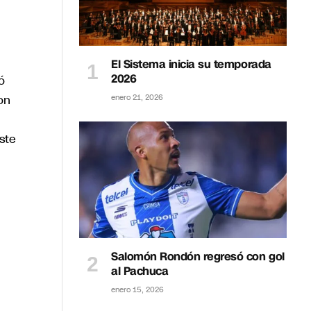
El Sistema inicia su temporada
2026
ó
on
enero 21, 2026
ste
Salomón Rondón regresó con gol
al Pachuca
enero 15, 2026