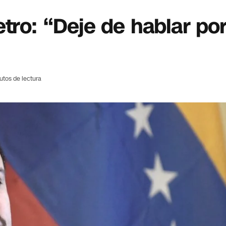
tro: “Deje de hablar po
utos de lectura