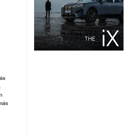
más
a
n
 más