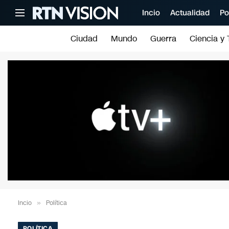
Incio
Actualidad
Po
Ciudad
Mundo
Guerra
Ciencia y 
Incio
»
Política
POLÍTICA