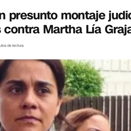
 presunto montaje judic
s contra Martha Lía Graj
utos de lectura