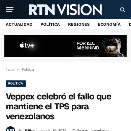
ACTUALIDAD
POLÍTICA
REGIONES
ECONOMÍA
Incio
»
Política
POLÍTICA
Veppex celebró el fallo que
mantiene el TPS para
venezolanos
Por
Editor
agosto 30, 2025
No hay comentarios