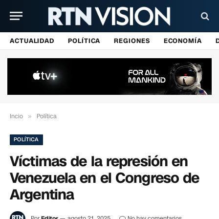
ACTUALIDAD
POLÍTICA
REGIONES
ECONOMÍA
Incio
»
Política
POLÍTICA
Víctimas de la represión en
Venezuela en el Congreso de
Argentina
Por
Editor
agosto 21, 2025
No hay comentarios