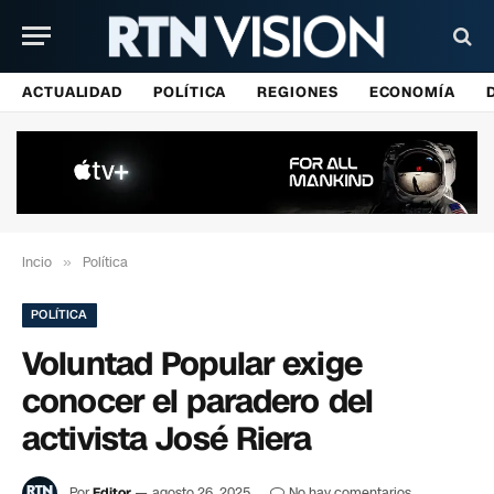
ACTUALIDAD
POLÍTICA
REGIONES
ECONOMÍA
Incio
»
Política
POLÍTICA
Voluntad Popular exige
conocer el paradero del
activista José Riera
Por
Editor
agosto 26, 2025
No hay comentarios