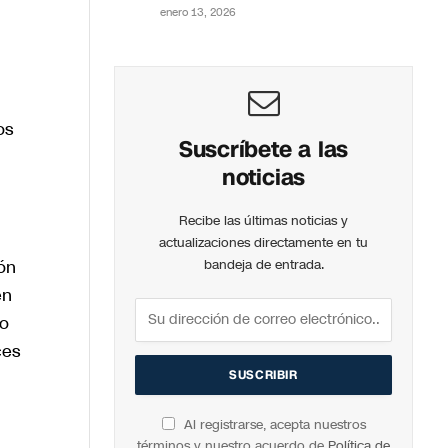
enero 13, 2026
os
Suscríbete a las
noticias
Recibe las últimas noticias y
actualizaciones directamente en tu
ón
bandeja de entrada.
én
mo
ces
Al registrarse, acepta nuestros
términos y nuestro acuerdo de
Política de