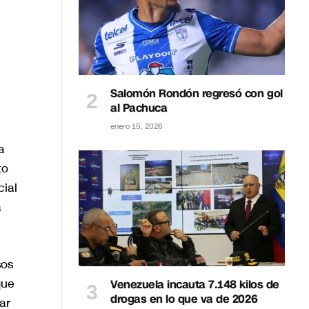
Salomón Rondón regresó con gol
al Pachuca
enero 15, 2026
a
to
cial
a
sos
que
Venezuela incauta 7.148 kilos de
drogas en lo que va de 2026
ar