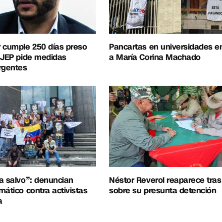
 cumple 250 días preso
Pancartas en universidades e
 JEP pide medidas
a María Corina Machado
rgentes
a salvo”: denuncian
Néstor Reverol reaparece tra
mático contra activistas
sobre su presunta detención
a