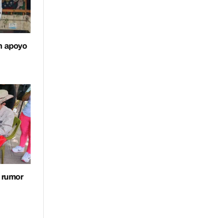
n apoyo
s rumor