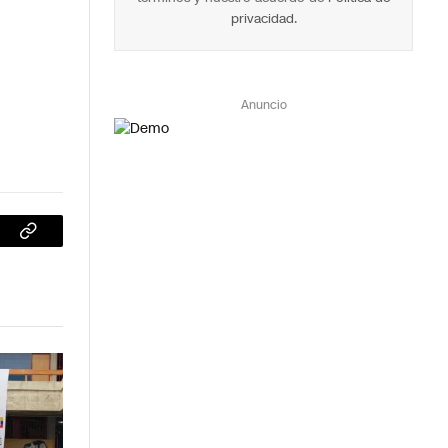
privacidad
.
Anuncio
sApp
Copiar
enlace