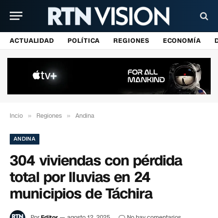
ACTUALIDAD
POLÍTICA
REGIONES
ECONOMÍA
Incio
»
Regiones
»
Andina
ANDINA
304 viviendas con pérdida
total por lluvias en 24
municipios de Táchira
Por
Editor
agosto 12, 2025
No hay comentarios