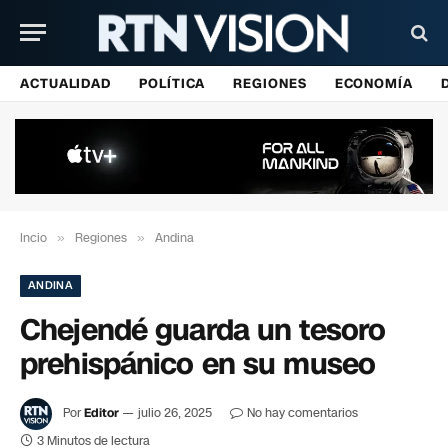
ACTUALIDAD
POLÍTICA
REGIONES
ECONOMÍA
Incio
»
Regiones
»
Andina
ANDINA
Chejendé guarda un tesoro
prehispánico en su museo
Por
Editor
julio 26, 2025
No hay comentarios
3 Minutos de lectura