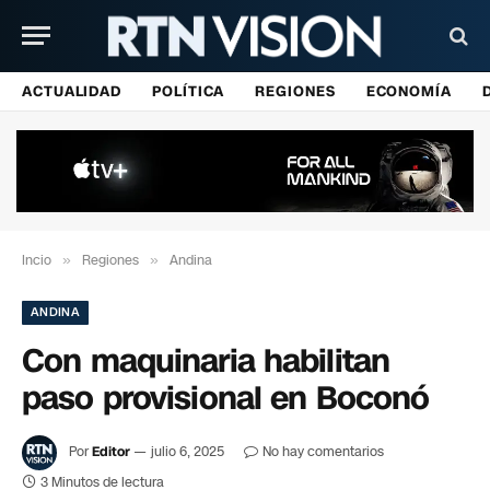
ACTUALIDAD
POLÍTICA
REGIONES
ECONOMÍA
Incio
»
Regiones
»
Andina
ANDINA
Con maquinaria habilitan
paso provisional en Boconó
Por
Editor
julio 6, 2025
No hay comentarios
3 Minutos de lectura