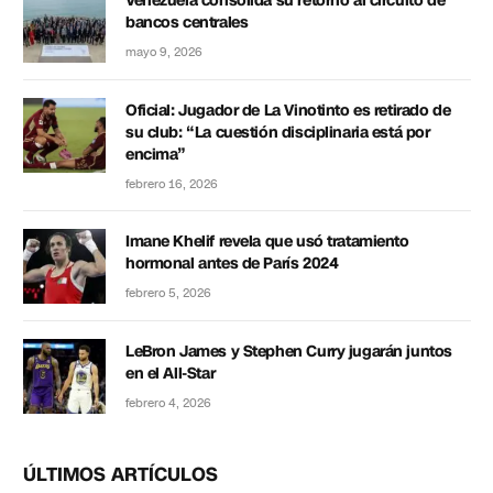
Venezuela consolida su retorno al circuito de
bancos centrales
mayo 9, 2026
Oficial: Jugador de La Vinotinto es retirado de
su club: “La cuestión disciplinaria está por
encima”
febrero 16, 2026
Imane Khelif revela que usó tratamiento
hormonal antes de París 2024
febrero 5, 2026
LeBron James y Stephen Curry jugarán juntos
en el All-Star
febrero 4, 2026
ÚLTIMOS ARTÍCULOS