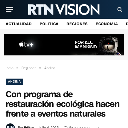
ACTUALIDAD
POLÍTICA
REGIONES
ECONOMÍA
Incio
»
Regiones
»
Andina
ANDINA
Con programa de
restauración ecológica hacen
frente a eventos naturales
Por
Editor
julio 4, 2025
No hay comentarios