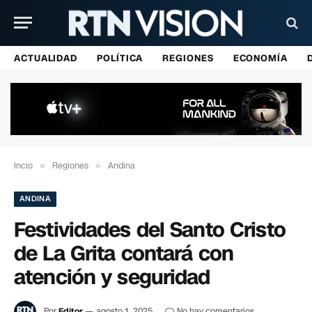
ACTUALIDAD
POLÍTICA
REGIONES
ECONOMÍA
Incio
»
Regiones
»
Andina
ANDINA
Festividades del Santo Cristo
de La Grita contará con
atención y seguridad
Por
Editor
agosto 1, 2025
No hay comentarios