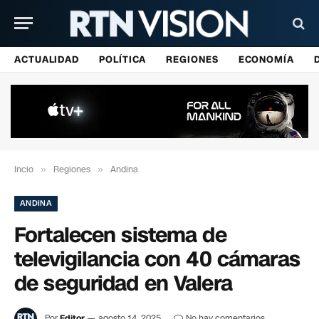
ACTUALIDAD
POLÍTICA
REGIONES
ECONOMÍA
Incio
»
Regiones
»
Andina
ANDINA
Fortalecen sistema de
televigilancia con 40 cámaras
de seguridad en Valera
Por
Editor
agosto 14, 2025
No hay comentarios