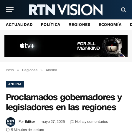
ACTUALIDAD
POLÍTICA
REGIONES
ECONOMÍA
Incio
»
Regiones
»
Andina
ANDINA
Proclamados gobernadores y
legisladores en las regiones
Por
Editor
mayo 27, 2025
No hay comentarios
5 Minutos de lectura