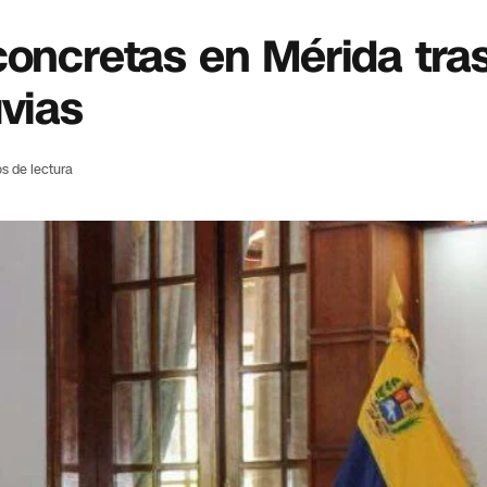
concretas en Mérida tra
uvias
s de lectura