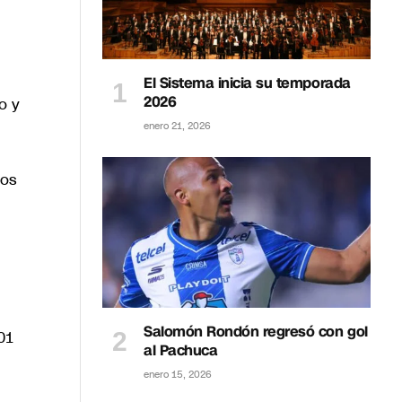
El Sistema inicia su temporada
2026
o y
enero 21, 2026
ros
Salomón Rondón regresó con gol
01
al Pachuca
enero 15, 2026