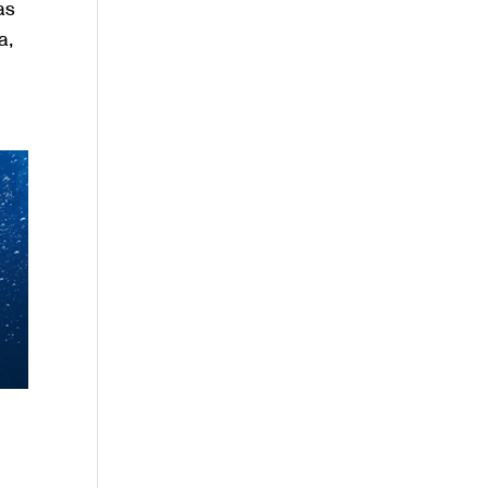
as
a,