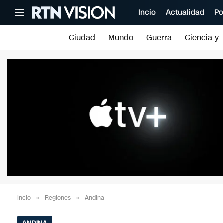
Incio
Actualidad
Po
Ciudad
Mundo
Guerra
Ciencia y 
Incio
»
Regiones
»
Andina
ANDINA